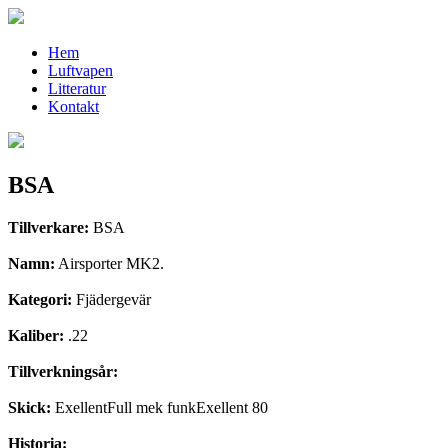
Hem
Luftvapen
Litteratur
Kontakt
BSA
Tillverkare:
BSA
Namn:
Airsporter MK2.
Kategori:
Fjädergevär
Kaliber:
.22
Tillverkningsår:
Skick:
ExellentFull mek funkExellent 80
Historia: