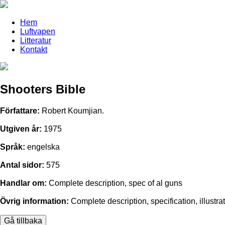
Hem
Luftvapen
Litteratur
Kontakt
Shooters Bible
Författare:
Robert Koumjian.
Utgiven år:
1975
Språk:
engelska
Antal sidor:
575
Handlar om:
Complete description, spec of al guns
Övrig information:
Complete description, specification, illustra
Gå tillbaka